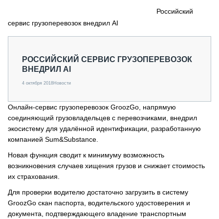
СЕРВИСМЕНЫ
Российский
сервис грузоперевозок внедрил AI
СПЕЦПРОЕКТЫ
МЕРОПРИЯТИЯ
СТАТЬИ ПО КАТЕГОРИЯМ ТЕХНИКИ
РОССИЙСКИЙ СЕРВИС ГРУЗОПЕРЕВОЗОК
О ПРОЕКТЕ
ВНЕДРИЛ AI
4 октября 2018
Новости
Онлайн-сервис грузоперевозок GroozGo, напрямую
соединяющий грузовладельцев с перевозчиками, внедрил
экосистему для удалённой идентификации, разработанную
компанией Sum&Substance.
Новая функция сводит к минимуму возможность
возникновения случаев хищения грузов и снижает стоимость
их страхования.
Для проверки водителю достаточно загрузить в систему
GroozGo скан паспорта, водительского удостоверения и
документа, подтверждающего владение транспортным