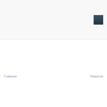
ТОПЛИВНЫЙ КРИЗИС
НОВОСТИ
CTT EXPO 2026
CTT EXPO 2025
КАК ПРОДЛИТЬ ЖИЗНЬ СПЕЦТЕХНИКЕ?
Главная
Новости
АНАЛИТИКА
ОБЗОР РЫНКА
ТЕХНИКА КРУПНЫМ ПЛАНОМ
ИСПЫТАТЕЛИ
ТЕХНОЛОГИИ
ДОРОЖНАЯ ИНДУСТРИЯ