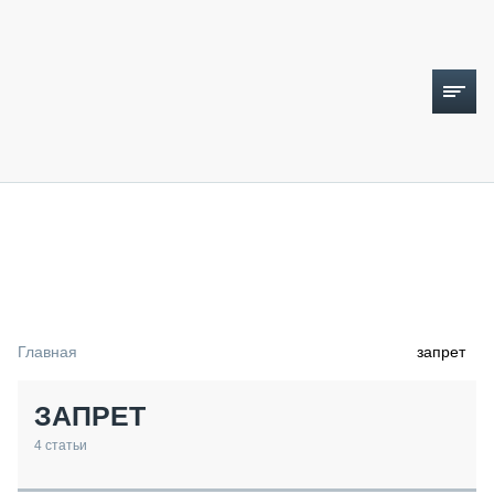
ТОПЛИВНЫЙ КРИЗИС
НОВОСТИ
CTT EXPO 2026
CTT EXPO 2025
КАК ПРОДЛИТЬ ЖИЗНЬ СПЕЦТЕХНИКЕ?
Главная
запрет
АНАЛИТИКА
ОБЗОР РЫНКА
ЗАПРЕТ
ТЕХНИКА КРУПНЫМ ПЛАНОМ
ИСПЫТАТЕЛИ
4
статьи
ТЕХНОЛОГИИ
ДОРОЖНАЯ ИНДУСТРИЯ