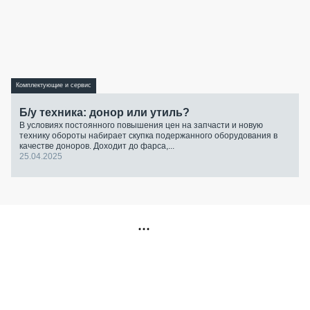
Комплектующие и сервис
Б/у техника: донор или утиль?
В условиях постоянного повышения цен на запчасти и новую
технику обороты набирает скупка подержанного оборудования в
качестве доноров. Доходит до фарса,...
25.04.2025
РЕКЛАМА