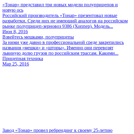
«Тонар» представил три новых модели полуприцепов и
новую ось
Российский производитель «Тонар» презентовал новые
разработки. Среди них не имеющий аналогов на российском
рынке полуприцеп-зерновоз 9386 (Хоппер). Модель...
Июн 8, 2016
Взвейтесь мешками, полуприцепы
За ними уже давно в профессиональной среде закрепились
названия «мешки» и «шторы». Именно они перевозят
львиную долю грузов по российским трассам. Какими...
Прицепная техника
Мар 25, 2016
Завод «Тонар» провел ребрендинг к своему 25-летию