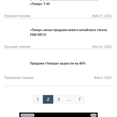
«Тонар» Т-45
Грузовая техника
Май 27, 2024
«Тонар» начал продажи нового китайского тягача
FAW ORYX
Грузовая техника
Фев 14, 2024
Продажи «Тонара» выросли на 46%
Прицепная техника
Фев 2, 2024
Пагинация
1
2
3
…
7
записей
РЕКЛАМА