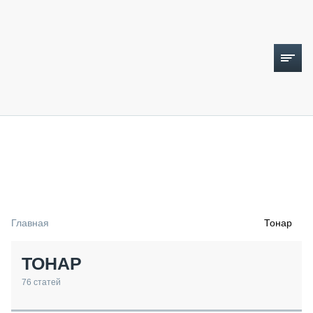
ТОПЛИВНЫЙ КРИЗИС
НОВОСТИ
CTT EXPO 2026
CTT EXPO 2025
КАК ПРОДЛИТЬ ЖИЗНЬ СПЕЦТЕХНИКЕ?
Главная
Тонар
АНАЛИТИКА
ОБЗОР РЫНКА
ТОНАР
ТЕХНИКА КРУПНЫМ ПЛАНОМ
ИСПЫТАТЕЛИ
76
статей
ТЕХНОЛОГИИ
ДОРОЖНАЯ ИНДУСТРИЯ