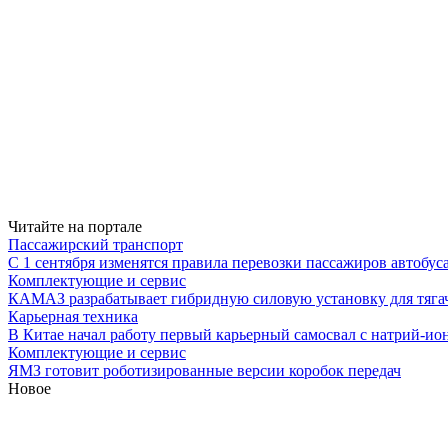
Читайте на портале
Пассажирский транспорт
С 1 сентября изменятся правила перевозки пассажиров автобус
Комплектующие и сервис
КАМАЗ разрабатывает гибридную силовую установку для тяга
Карьерная техника
В Китае начал работу первый карьерный самосвал с натрий-ио
Комплектующие и сервис
ЯМЗ готовит роботизированные версии коробок передач
Новое