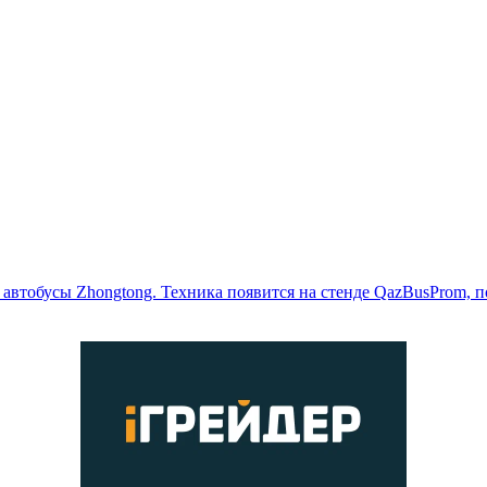
т автобусы Zhongtong. Техника появится на стенде QazBusProm, п