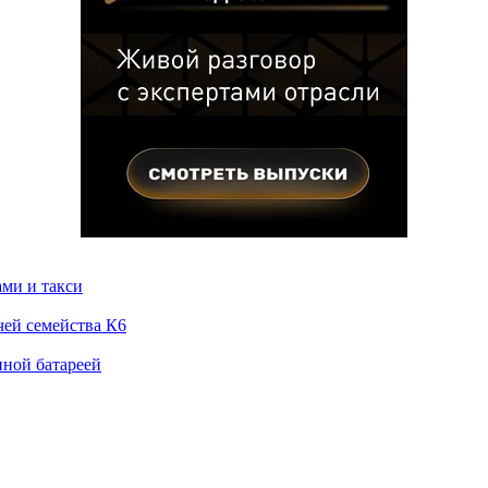
ами и такси
чей семейства К6
нной батареей