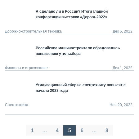
А сделано ли в России? Итоги главной
конференции выставки «Дорога-2022»
Дорожно-строительная техника
Дек 5, 2022
Российские машиностроители обрадовались
повышению утильсбора
Финансы и страхование
Дек 1, 2022
Утилизационный сбор на спецтехнику повысят с
начала 2023 года
Спецтехника
Ноя 20, 2022
Пагинация
1
…
4
5
6
…
8