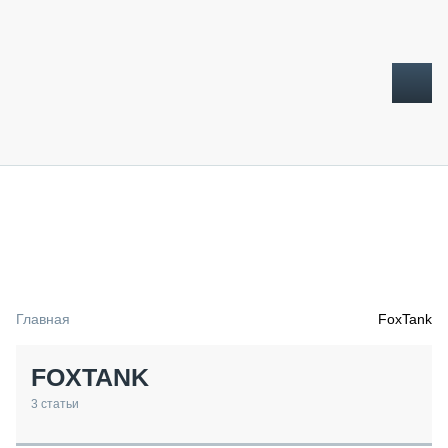
ТОПЛИВНЫЙ КРИЗИС
НОВОСТИ
CTT EXPO 2026
CTT EXPO 2025
КАК ПРОДЛИТЬ ЖИЗНЬ СПЕЦТЕХНИКЕ?
Главная
FoxTank
АНАЛИТИКА
ОБЗОР РЫНКА
FOXTANK
ТЕХНИКА КРУПНЫМ ПЛАНОМ
ИСПЫТАТЕЛИ
3
статьи
ТЕХНОЛОГИИ
ДОРОЖНАЯ ИНДУСТРИЯ