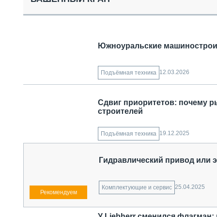
СПЕЦТЕХНИКА И ТРАНСПОРТ
ГРУЗОПЕРЕВОЗКИ
ФИНАНСЫ, ЛИЗИНГ, СТРАХОВАНИЕ
ТЕХНИКА КРУПНЫМ ПЛАНОМ
Южноуральские машинострои
ИСПЫТАТЕЛИ
ТЕХНОЛОГИИ
ДОРОЖНАЯ ИНДУСТРИЯ
12.03.2026
Подъёмная техника
СЕРВИСМЕНЫ
Сдвиг приоритетов: почему р
строителей
19.12.2025
Подъёмная техника
Гидравлический привод или 
25.04.2025
Комплектующие и сервис
У Liebherr сменился флагман