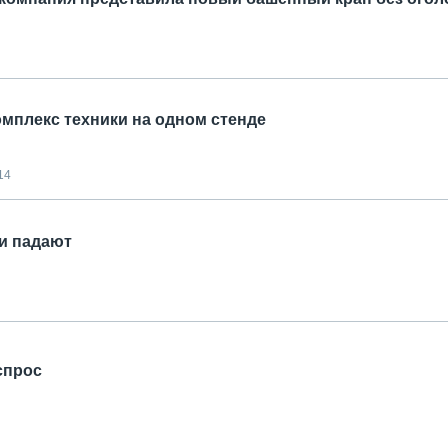
комплекс техники на одном стенде
14
ни падают
спрос