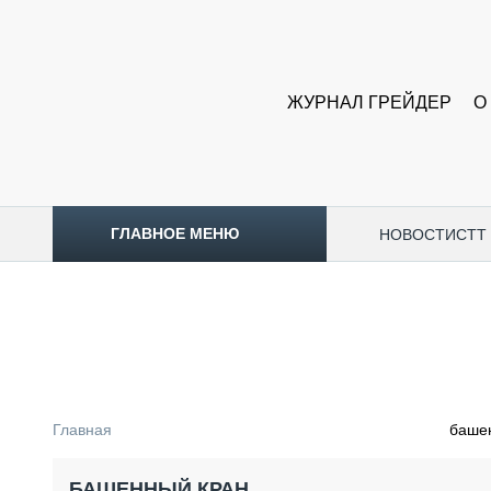
ЖУРНАЛ ГРЕЙДЕР
О
ГЛАВНОЕ МЕНЮ
НОВОСТИ
CTT
ТОПЛИВНЫЙ КРИЗИС
НОВОСТИ
CTT EXPO 2026
CTT EXPO 2025
КАК ПРОДЛИТЬ ЖИЗНЬ СПЕЦТЕХНИКЕ?
Главная
баше
АНАЛИТИКА
ОБЗОР РЫНКА
БАШЕННЫЙ КРАН