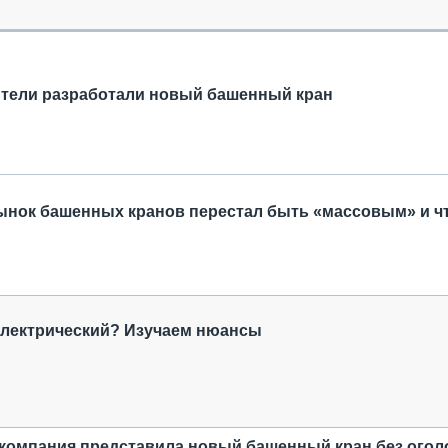
ОБЗОР ПРОШЕДШИХ МЕРОПРИЯТИЙ
КОММУ
БЛИЖАЙШИЕ МЕРОПРИЯТИЯ
ПАССА
СЕЛЬХ
ТЕХНИ
тели разработали новый башенный кран
КАРЬЕ
ЛОГИС
АВТОМ
КОМПЛ
ынок башенных кранов перестал быть «массовым» и чт
электрический? Изучаем нюансы
: компания представила новый башенный кран без огол