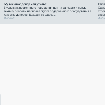
Б/у техника: донор или утиль?
Как 
В условиях постоянного повышения цен на запчасти и новую
Само
технику обороты набирает скупка подержанного оборудования в
стро
качестве доноров. Доходит до фарса,...
унив
25.04.2025
25.04.