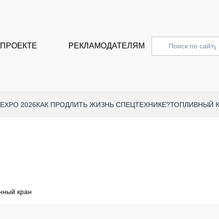
 ПРОЕКТЕ
РЕКЛАМОДАТЕЛЯМ
 EXPO 2026
КАК ПРОДЛИТЬ ЖИЗНЬ СПЕЦТЕХНИКЕ?
ТОПЛИВНЫЙ 
СПЕЦПРОЕКТЫ
СТАТЬ
EXPO CTT 2024
ДОРОЖ
EXPO CTT 2023
ГРУЗО
EXPO CTT 2022
КОММЕ
нный кран
КОМТРАНС 2021
ПОДЪЁ
МЕРОПРИЯТИЯ
ПРИЦЕ