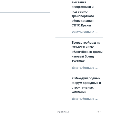
выставка
спецтехники и
подъемно-
транспортного
оборудования
СПТО.Краны
Узнать больше →
Тверьстроймаш на
COMVEX 2026:
облегчённые тралы
и новый бренд
Tvermax
Узнать больше →
X Международный
форум арендных и
строительных
компаний
Узнать больше →
РЕКЛАМА