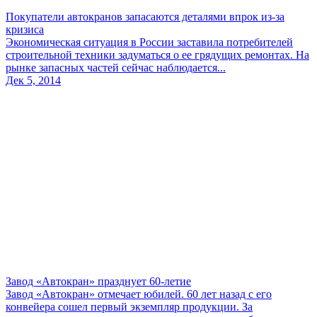
Покупатели автокранов запасаются деталями впрок из-за
кризиса
Экономическая ситуация в России заставила потребителей
строительной техники задуматься о ее грядущих ремонтах. На
рынке запасных частей сейчас наблюдается...
Дек 5, 2014
Завод «Автокран» празднует 60-летие
Завод «Автокран» отмечает юбилей. 60 лет назад с его
конвейера сошел первый экземпляр продукции. За