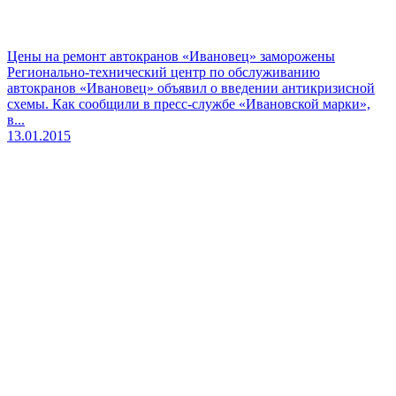
Цены на ремонт автокранов «Ивановец» заморожены
Регионально-технический центр по обслуживанию
автокранов «Ивановец» объявил о введении антикризисной
схемы. Как сообщили в пресс-службе «Ивановской марки»,
в...
13.01.2015