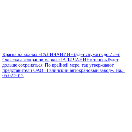
Краска на кранах «ГАЛИЧАНИН» будет служить до 7 лет
Окраска автокранов марки «ГАЛИЧАНИН» теперь будет
дольше сохраняться. По крайней мере, так утверждают
представители ОАО «Галичский автокрановый завод». На...
05.02.2015