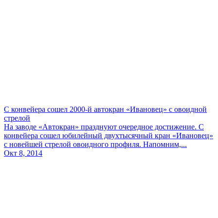
С конвейера сошел 2000-й автокран «Ивановец» с овоидной
стрелой
На заводе «Автокран» празднуют очередное достижение. С
конвейера сошел юбилейный двухтысячный кран «Ивановец»
с новейшей стрелой овоидного профиля. Напомним,...
Окт 8, 2014