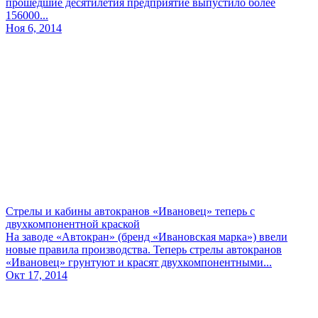
прошедшие десятилетия предприятие выпустило более
156000...
Ноя 6, 2014
Стрелы и кабины автокранов «Ивановец» теперь с
двухкомпонентной краской
На заводе «Автокран» (бренд «Ивановская марка») ввели
новые правила производства. Теперь стрелы автокранов
«Ивановец» грунтуют и красят двухкомпонентными...
Окт 17, 2014