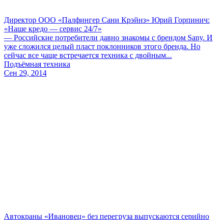
Директор ООО «Палфингер Сани Крэйнз» Юрий Горпинич:
«Наше кредо — сервис 24/7»
— Российские потребители давно знакомы с брендом Sany. И
уже сложился целый пласт поклонников этого бренда. Но
сейчас все чаще встречается техника с двойным...
Подъёмная техника
Сен 29, 2014
Автокраны «Ивановец» без перегруза выпускаются серийно