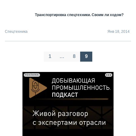
Транспортировка спецтехники. Своим ли ходом?
Спецтехника
Янв 18, 2014
Пагинация
1
…
8
9
записей
РЕКЛАМА