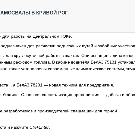
ОБЗОР ПРОШЕДШИХ МЕРОПРИЯТИЙ
КОММУ
БЛИЖАЙШИЕ МЕРОПРИЯТИЯ
ПАССА
САМОСВАЛЫ В КРИВОЙ РОГ
СЕЛЬХ
ТЕХНИ
КАРЬЕ
» для работы на Центральном ГОКе.
ЛОГИС
предназначен для расчистки подъездных путей и забойных участков
АВТОМ
ны для круглосуточной работы в шахтах. Они оснащены динамиче
КОМПЛ
ренным расходом топлива. В кабине водителя БелАЗ 75131 установ
ине также установлены современные климатические системы, звук
еста», а БелАЗ 78231 — новая техника для предприятия.
в Украине. Основная специализация предприятия — добыча и обра
ре разработчиков и производителей спецмашин для горной
кста и нажмите
Ctrl+Enter
.