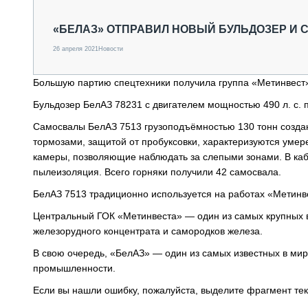
СПЕЦТЕХНИКА И ТРАНСПОРТ
ГРУЗОПЕРЕВОЗКИ
«БЕЛАЗ» ОТПРАВИЛ НОВЫЙ БУЛЬДОЗЕР И 
ФИНАНСЫ, ЛИЗИНГ, СТРАХОВАНИЕ
26 апреля 2021
Новости
ТЕХНИКА КРУПНЫМ ПЛАНОМ
ИСПЫТАТЕЛИ
Большую партию спецтехники получила группа «Метинвест
ТЕХНОЛОГИИ
ДОРОЖНАЯ ИНДУСТРИЯ
Бульдозер БелАЗ 78231 с двигателем мощностью 490 л. с. 
СЕРВИСМЕНЫ
Самосвалы БелАЗ 7513 грузоподъёмностью 130 тонн созда
тормозами, защитой от пробуксовки, характеризуются уме
камеры, позволяющие наблюдать за слепыми зонами. В каб
пылеизоляция. Всего горняки получили 42 самосвала.
БелАЗ 7513 традиционно используется на работах «Метинв
Центральный ГОК «Метинвеста» — один из самых крупных 
железорудного концентрата и самородков железа.
В свою очередь, «БелАЗ» — один из самых известных в ми
промышленности.
Если вы нашли ошибку, пожалуйста, выделите фрагмент те