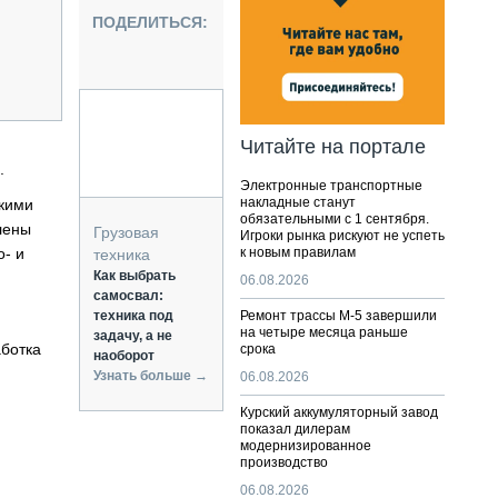
НАЛЬНАЯ ТЕХНИКА
ПОДЕЛИТЬСЯ:
ЖИРСКИЙ ТРАНСПОРТ
ОЗТЕХНИКА
КА СПЕЦИАЛЬНОГО НАЗНАЧЕНИЯ
РНАЯ ТЕХНИКА
Читайте на портале
ТИКА И СКЛАД
.
Электронные транспортные
АТИЗАЦИЯ И ТЕХНОЛОГИИ
накладные станут
скими
обязательными с 1 сентября.
ЕКТУЮЩИЕ И СЕРВИС
лены
Грузовая
Игроки рынка рискуют не успеть
о- и
к новым правилам
техника
Как выбрать
06.08.2026
самосвал:
техника под
Ремонт трассы М-5 завершили
на четыре месяца раньше
задачу, а не
ботка
срока
наоборот
Узнать больше →
06.08.2026
Курский аккумуляторный завод
показал дилерам
модернизированное
производство
06.08.2026