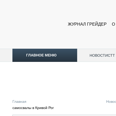
ЖУРНАЛ ГРЕЙДЕР
О
ГЛАВНОЕ МЕНЮ
НОВОСТИ
CTT
ТОПЛИВНЫЙ КРИЗИС
НОВОСТИ
CTT EXPO 2026
CTT EXPO 2025
КАК ПРОДЛИТЬ ЖИЗНЬ СПЕЦТЕХНИКЕ?
Главная
Ново
АНАЛИТИКА
самосвалы в Кривой Рог
ОБЗОР РЫНКА