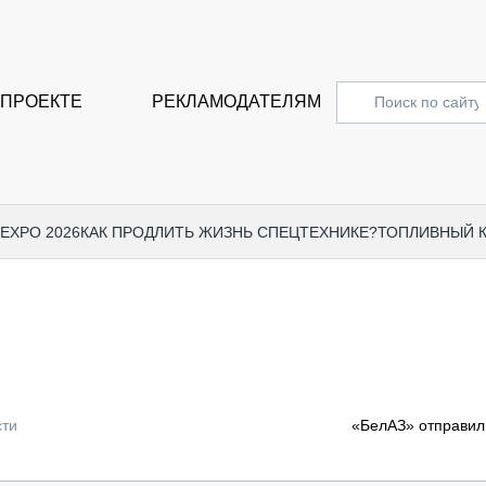
 ПРОЕКТЕ
РЕКЛАМОДАТЕЛЯМ
 EXPO 2026
КАК ПРОДЛИТЬ ЖИЗНЬ СПЕЦТЕХНИКЕ?
ТОПЛИВНЫЙ 
СПЕЦПРОЕКТЫ
СТАТЬ
EXPO CTT 2024
ДОРОЖ
EXPO CTT 2023
ГРУЗО
EXPO CTT 2022
КОММЕ
сти
«БелАЗ» отправил
КОМТРАНС 2021
ПОДЪЁ
МЕРОПРИЯТИЯ
ПРИЦЕ