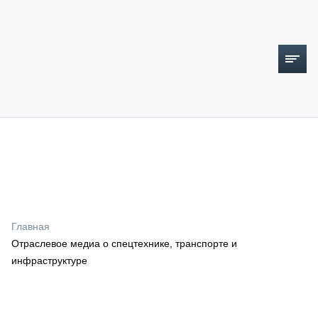
ТОПЛИВНЫЙ КРИЗИС
НОВОСТИ
CTT EXPO 2026
CTT EXPO 2025
КАК ПРОДЛИТЬ ЖИЗНЬ СПЕЦТЕХНИКЕ?
Главная
АНАЛИТИКА
Отраслевое медиа о спецтехнике, транспорте и
ОБЗОР РЫНКА
инфраструктуре
ТЕХНИКА КРУПНЫМ ПЛАНОМ
ИСПЫТАТЕЛИ
ТЕХНОЛОГИИ
ДОРОЖНАЯ ИНДУСТРИЯ