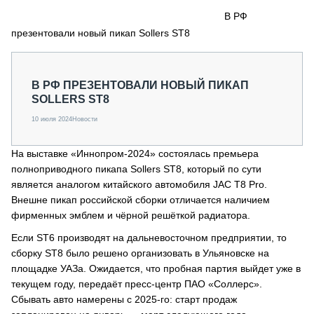
СЕРВИСМЕНЫ
В РФ
презентовали новый пикап Sollers ST8
СПЕЦПРОЕКТЫ
МЕРОПРИЯТИЯ
СТАТЬИ ПО КАТЕГОРИЯМ ТЕХНИКИ
В РФ ПРЕЗЕНТОВАЛИ НОВЫЙ ПИКАП
О ПРОЕКТЕ
SOLLERS ST8
10 июля 2024
Новости
На выставке «Иннопром-2024» состоялась премьера
полноприводного пикапа Sollers ST8, который по сути
является аналогом китайского автомобиля JAC T8 Pro.
Внешне пикап российской сборки отличается наличием
фирменных эмблем и чёрной решёткой радиатора.
Если ST6 производят на дальневосточном предприятии, то
сборку ST8 было решено организовать в Ульяновске на
площадке УАЗа. Ожидается, что пробная партия выйдет уже в
текущем году, передаёт пресс-центр ПАО «Соллерс».
Сбывать авто намерены с 2025-го: старт продаж