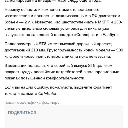
запланирован на январь — март следующего года.
Новинку оснастили компонентами отечественного
изготовления и полностью локализованным в РФ двигателем
(объём — 2 л.). Известно, что шестиступенчатые МКПП и 130-
сильные дизельные силовые установки для пикапа уже
выпускают на заволжской площадке «Соллерс» и в Елабуге.
Полноразмерный ST8 имеет высокий дорожный просвет,
достигающий 210 мм. Грузоподъёмность новой модели — 900
кг. Ориентировочная стоимость пикапа пока неизвестна.
В компании полагают, что серийный выпуск ST8 целиком
покроет нужды российских потребителей в полноразмерных
пикапах повышенной комфортабельности.
Если вы нашли ошибку, пожалуйста, выделите фрагмент
текста и нажмите
Ctrl+Enter
.
новая модель
|
пикап
|
соллерс
ПОДЕЛИТЬСЯ: