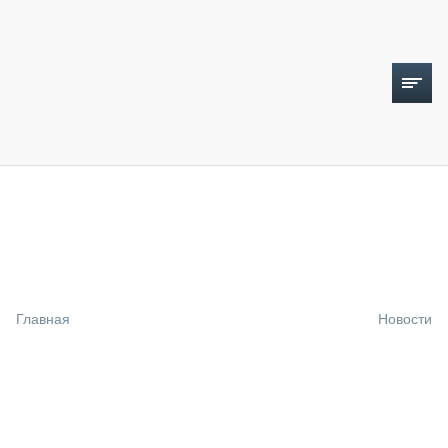
ТОПЛИВНЫЙ КРИЗИС
НОВОСТИ
CTT EXPO 2026
CTT EXPO 2025
КАК ПРОДЛИТЬ ЖИЗНЬ СПЕЦТЕХНИКЕ?
Главная
Новости
АНАЛИТИКА
ОБЗОР РЫНКА
ТЕХНИКА КРУПНЫМ ПЛАНОМ
ИСПЫТАТЕЛИ
ТЕХНОЛОГИИ
ДОРОЖНАЯ ИНДУСТРИЯ