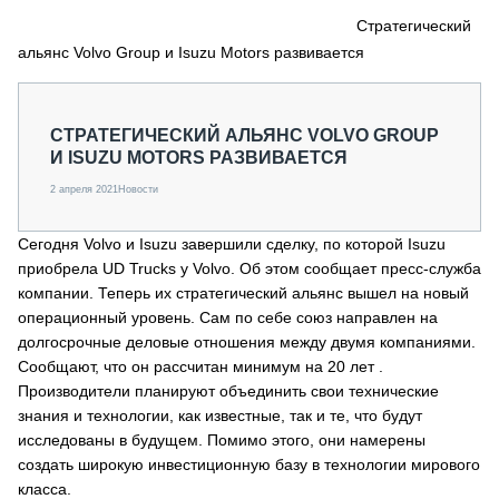
СЕРВИСМЕНЫ
Стратегический
альянс Volvo Group и Isuzu Motors развивается
СПЕЦПРОЕКТЫ
МЕРОПРИЯТИЯ
СТАТЬИ ПО КАТЕГОРИЯМ ТЕХНИКИ
СТРАТЕГИЧЕСКИЙ АЛЬЯНС VOLVO GROUP
О ПРОЕКТЕ
И ISUZU MOTORS РАЗВИВАЕТСЯ
2 апреля 2021
Новости
Сегодня Volvo и Isuzu завершили сделку, по которой Isuzu
приобрела UD Trucks у Volvo. Об этом сообщает пресс-служба
компании. Теперь их стратегический альянс вышел на новый
операционный уровень. Сам по себе союз направлен на
долгосрочные деловые отношения между двумя компаниями.
Сообщают, что он рассчитан минимум на 20 лет .
Производители планируют объединить свои технические
знания и технологии, как известные, так и те, что будут
исследованы в будущем. Помимо этого, они намерены
создать широкую инвестиционную базу в технологии мирового
класса.