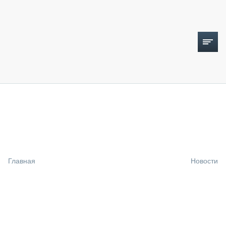
ТОПЛИВНЫЙ КРИЗИС
НОВОСТИ
CTT EXPO 2026
CTT EXPO 2025
КАК ПРОДЛИТЬ ЖИЗНЬ СПЕЦТЕХНИКЕ?
Главная
Новости
АНАЛИТИКА
ОБЗОР РЫНКА
ТЕХНИКА КРУПНЫМ ПЛАНОМ
ИСПЫТАТЕЛИ
ТЕХНОЛОГИИ
ДОРОЖНАЯ ИНДУСТРИЯ