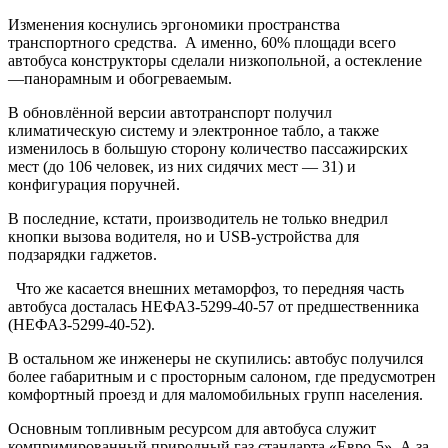
Изменения коснулись эргономики пространства
транспортного средства. А именно, 60% площади всего
автобуса конструкторы сделали низкопольной, а остекление
—панорамным и обогреваемым.
В обновлённой версии автотранспорт получил
климатическую систему и электронное табло, а также
изменилось в большую сторону количество пассажирских
мест (до 106 человек, из них сидячих мест — 31) и
конфигурация поручней.
В последние, кстати, производитель не только внедрил
кнопки вызова водителя, но и USB-устройства для
подзарядки гаджетов.
Что же касается внешних метаморфоз, то передняя часть
автобуса досталась НЕФАЗ-5299-40-57 от предшественника
(НЕФАЗ-5299-40-52).
В остальном же инженеры не скупились: автобус получился
более габаритным и с просторным салоном, где предусмотрен
комфортный проезд и для маломобильных групп населения.
Основным топливным ресурсом для автобуса служит
компримированный природный газ стандарта «Евро-5». А за