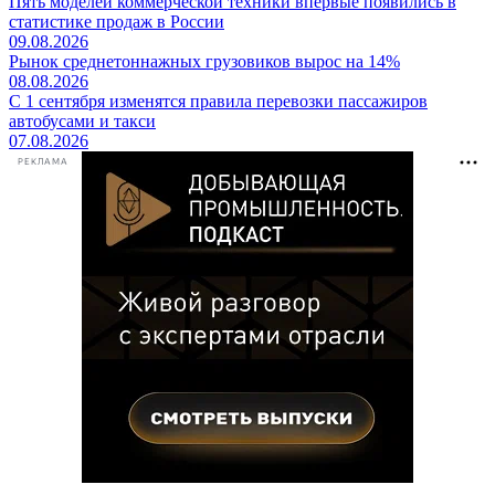
Пять моделей коммерческой техники впервые появились в
статистике продаж в России
09.08.2026
Рынок среднетоннажных грузовиков вырос на 14%
08.08.2026
С 1 сентября изменятся правила перевозки пассажиров
автобусами и такси
07.08.2026
РЕКЛАМА