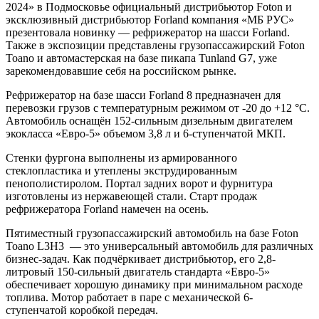
2024» в Подмосковье официальный дистрибьютор Foton и
эксклюзивный дистрибьютор Forland компания «МБ РУС»
презентовала новинку — рефрижератор на шасси Forland.
Также в экспозиции представлены грузопассажирский Foton
Toano и автомастерская на базе пикапа Tunland G7, уже
зарекомендовавшие себя на российском рынке.
Рефрижератор на базе шасси Forland 8 предназначен для
перевозки грузов с температурным режимом от -20 до +12 °С.
Автомобиль оснащён 152-сильным дизельным двигателем
экокласса «Евро-5» объемом 3,8 л и 6-ступенчатой МКП.
Стенки фургона выполнены из армированного
стеклопластика и утеплены экструдированным
пенополистиролом. Портал задних ворот и фурнитура
изготовлены из нержавеющей стали. Старт продаж
рефрижератора Forland намечен на осень.
Пятиместный грузопассажирский автомобиль на базе Foton
Toano L3H3 — это универсальный автомобиль для различных
бизнес-задач. Как подчёркивает дистрибьютор, его 2,8-
литровый 150-сильный двигатель стандарта «Евро-5»
обеспечивает хорошую динамику при минимальном расходе
топлива. Мотор работает в паре с механической 6-
ступенчатой коробкой передач.