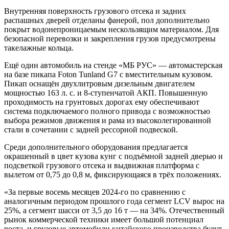
Внутренняя поверхность грузового отсека и задних
распашных дверей отделаны фанерой, пол дополнительно
покрыт водонепроницаемым нескользящим материалом. Для
безопасной перевозки и закрепления грузов предусмотрены
такелажные кольца.
Ещё один автомобиль на стенде «МБ РУС» — автомастерская
на базе пикапа Foton Tunland G7 с вместительным кузовом.
Пикап оснащён двухлитровым дизельным двигателем
мощностью 163 л. с. и 8-ступенчатой АКП. Повышенную
проходимость на грунтовых дорогах ему обеспечивают
система подключаемого полного привода с возможностью
выбора режимов движения и рама из высоколегированной
стали в сочетании с задней рессорной подвеской.
Среди дополнительного оборудования предлагается
окрашенный в цвет кузова кунг с подъёмной задней дверью и
подсветкой грузового отсека и выдвижная платформа с
вылетом от 0,75 до 0,8 м, фиксирующаяся в трёх положениях.
«За первые восемь месяцев 2024-го по сравнению с
аналогичным периодом прошлого года сегмент LCV вырос на
25%, а сегмент шасси от 3,5 до 16 т — на 34%. Отечественный
рынок коммерческой техники имеет большой потенциал
роста, и грузовые автомобили китайского производства будут