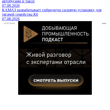
автобусами и такси
07.08.2026
КАМАЗ разрабатывает гибридную силовую установку для
тягачей семейства К6
07.08.2026
РЕКЛАМА