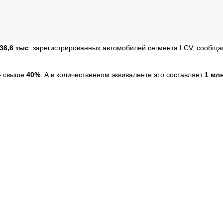
ОБЗОР ПРОШЕДШИХ МЕРОПРИЯТИЙ
КОММУ
БЛИЖАЙШИЕ МЕРОПРИЯТИЯ
ПАССА
СЕЛЬХ
ТЕХНИ
36,6 тыс
. зарегистрированных автомобилей сегмента LCV, сообщ
КАРЬЕ
ЛОГИС
 свыше
40%
. А в количественном эквиваленте это составляет
1 млн
АВТОМ
КОМПЛ