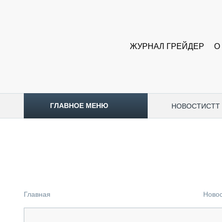
ЖУРНАЛ ГРЕЙДЕР
О
ГЛАВНОЕ МЕНЮ
НОВОСТИ
CTT
ТОПЛИВНЫЙ КРИЗИС
НОВОСТИ
CTT EXPO 2026
CTT EXPO 2025
КАК ПРОДЛИТЬ ЖИЗНЬ СПЕЦТЕХНИКЕ?
Главная
Ново
АНАЛИТИКА
ОБЗОР РЫНКА