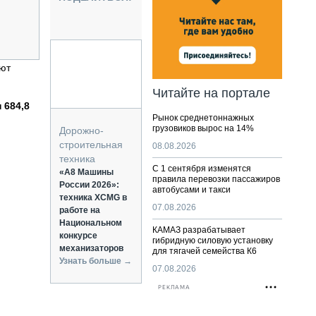
НАЛЬНАЯ ТЕХНИКА
ЖИРСКИЙ ТРАНСПОРТ
ОЗТЕХНИКА
КА СПЕЦИАЛЬНОГО НАЗНАЧЕНИЯ
ают
РНАЯ ТЕХНИКА
Читайте на портале
ТИКА И СКЛАД
 684,8
Рынок среднетоннажных
АТИЗАЦИЯ И ТЕХНОЛОГИИ
грузовиков вырос на 14%
Дорожно-
ЕКТУЮЩИЕ И СЕРВИС
строительная
08.08.2026
техника
С 1 сентября изменятся
«А8 Машины
правила перевозки пассажиров
России 2026»:
автобусами и такси
техника XCMG в
07.08.2026
работе на
Национальном
КАМАЗ разрабатывает
конкурсе
гибридную силовую установку
механизаторов
для тягачей семейства К6
Узнать больше →
07.08.2026
РЕКЛАМА