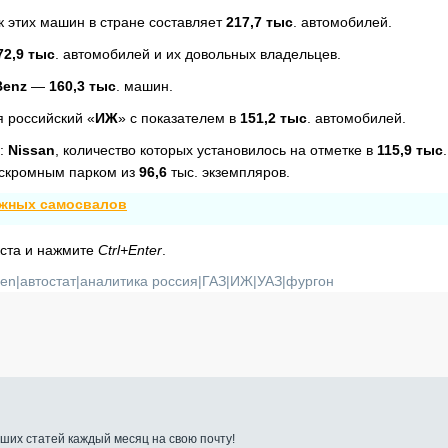
к этих машин в стране составляет
217,7 тыс
. автомобилей.
72,9 тыс
. автомобилей и их довольных владельцев.
Benz
—
160,3 тыс
. машин.
я российский «
ИЖ
» с показателем в
151,2 тыс
. автомобилей.
о:
Nissan
, количество которых установилось на отметке в
115,9 тыс
скромным парком из
96,6
тыс. экземпляров.
ожных самосвалов
кста и нажмите
Ctrl+Enter
.
gen
|
автостат
|
аналитика россия
|
ГАЗ
|
ИЖ
|
УАЗ
|
фургон
ших статей каждый месяц на свою почту!