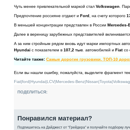
Чуть менее привлекательной маркой стал
Volkswagen
. Пар
Предпочтение россияне отдают и
Ford
, на счету которого
1
В меньшей концентрации представлен в России
Mercedes-
Далее в вереницу зарубежных представителей вклиниваетс
А за ним стройным рядом вновь идут марки импортных авт
Hyundai
с показателем в
107,2 тыс
. автомобилей и
Fiat
со 
Читайте также:
Самые дорогие грузовики. ТОП-10 дор
Если вы нашли ошибку, пожалуйста, выделите фрагмент те
Fiat
|
ford
|
Hyundai
|
LCV
|
Mercedes-Benz
|
Nissan
|
Toyota
|
Volkswa
ПОДЕЛИТЬСЯ:
Понравился материал?
Подпишитесь на Дайджест от “Грейдера” и получайте подборку луч