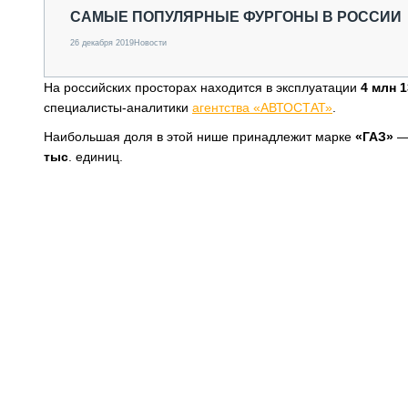
СПЕЦТЕХНИКА И ТРАНСПОРТ
САМЫЕ ПОПУЛЯРНЫЕ ФУРГОНЫ В РОССИИ
ГРУЗОПЕРЕВОЗКИ
26 декабря 2019
Новости
ФИНАНСЫ, ЛИЗИНГ, СТРАХОВАНИЕ
ТЕХНИКА КРУПНЫМ ПЛАНОМ
На российских просторах находится в эксплуатации
4 млн 1
ИСПЫТАТЕЛИ
специалисты-аналитики
агентства «АВТОСТАТ»
.
ТЕХНОЛОГИИ
Наибольшая доля в этой нише принадлежит марке
ДОРОЖНАЯ ИНДУСТРИЯ
«ГАЗ»
—
СЕРВИСМЕНЫ
тыс
. единиц.