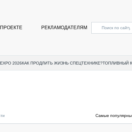
 ПРОЕКТЕ
РЕКЛАМОДАТЕЛЯМ
 EXPO 2026
КАК ПРОДЛИТЬ ЖИЗНЬ СПЕЦТЕХНИКЕ?
ТОПЛИВНЫЙ 
СПЕЦПРОЕКТЫ
СТАТЬ
EXPO CTT 2024
ДОРОЖ
EXPO CTT 2023
ГРУЗО
EXPO CTT 2022
КОММЕ
сти
Самые популярные
КОМТРАНС 2021
ПОДЪЁ
МЕРОПРИЯТИЯ
ПРИЦЕ