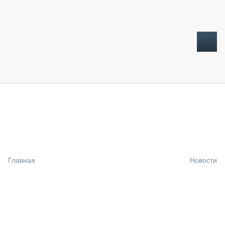
ТОПЛИВНЫЙ КРИЗИС
НОВОСТИ
CTT EXPO 2026
CTT EXPO 2025
КАК ПРОДЛИТЬ ЖИЗНЬ СПЕЦТЕХНИКЕ?
Главная
Новости
АНАЛИТИКА
ОБЗОР РЫНКА
ТЕХНИКА КРУПНЫМ ПЛАНОМ
ИСПЫТАТЕЛИ
ТЕХНОЛОГИИ
ДОРОЖНАЯ ИНДУСТРИЯ