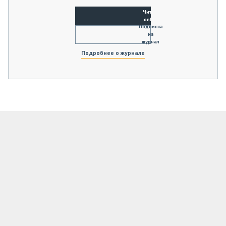
Читать
online
Подписка
на
журнал
Подробнее о журнале