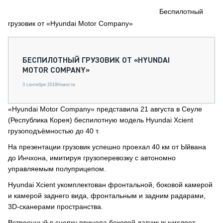
СЕРВИСМЕНЫ
Беспилотный
грузовик от «Hyundai Motor Company»
СПЕЦПРОЕКТЫ
МЕРОПРИЯТИЯ
СТАТЬИ ПО КАТЕГОРИЯМ ТЕХНИКИ
БЕСПИЛОТНЫЙ ГРУЗОВИК ОТ «HYUNDAI
О ПРОЕКТЕ
MOTOR COMPANY»
3 сентября 2018
Новости
«Hyundai Motor Company» представила 21 августа в Сеуле
(Республика Корея) беспилотную модель Hyundai Xcient
грузоподъёмностью до 40 т.
На презентации грузовик успешно проехал 40 км от Ыйвана
до Инчхона, имитируя грузоперевозку с автономно
управляемым полуприцепом.
Hyundai Xcient укомплектован фронтальной, боковой камерой
и камерой заднего вида, фронтальным и задним радарами,
3D-сканерами пространства.
Встроенный в сцепку прицепа боковой датчик вычисляет