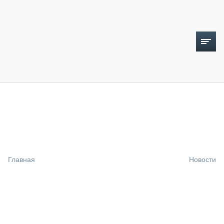
ТОПЛИВНЫЙ КРИЗИС
НОВОСТИ
CTT EXPO 2026
CTT EXPO 2025
КАК ПРОДЛИТЬ ЖИЗНЬ СПЕЦТЕХНИКЕ?
Главная
Новости
АНАЛИТИКА
ОБЗОР РЫНКА
ТЕХНИКА КРУПНЫМ ПЛАНОМ
ИСПЫТАТЕЛИ
ТЕХНОЛОГИИ
ДОРОЖНАЯ ИНДУСТРИЯ