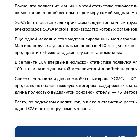
Важно, что появление машины в этой статистике означает
сегментации, а не обязательно премьеру самой модели. На
SOVA 55 относится к электрическим среднетоннажным груз
электрокаров SOVA Motors, производство которых организов
Ещё одной моделью стал модернизированный магистральны
Машина получила двигатель мощностью 490 л. с., увеличе
предприятие «Нижегородские грузовые автомобили».
В сегменте LCV впервые в июльской статистике появился 
109 л. с. и пятиступенчатой механической коробкой передач
Список пополнили и два автомобильных крана XCMG — XCT5
представляет более тяжёлую категорию вседорожных крано
длина полностью выдвинутой основной стрелы — 75 метров
Всего, по подсчётам аналитиков, в июле в статистике росс
один LCV и четыре грузовые машины.