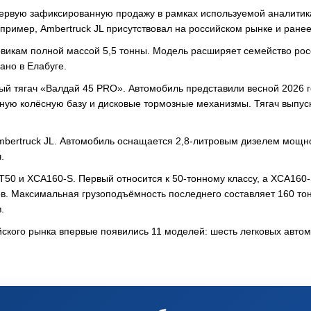
 первую зафиксированную продажу в рамках используемой аналити
пример, Ambertruck JL присутствовал на российском рынке и ранее
овикам полной массой 5,5 тонны. Модель расширяет семейство рос
ано в Елабуге.
й тягач «Валдай 45 PRO». Автомобиль представили весной 2026 г
нную колёсную базу и дисковые тормозные механизмы. Тягач выпус
Ambertruck JL. Автомобиль оснащается 2,8-литровым дизелем мощн
.
0 и XCA160-S. Первый относится к 50-тонному классу, а XCA160
в. Максимальная грузоподъёмность последнего составляет 160 тон
.
ийского рынка впервые появились 11 моделей: шесть легковых авто