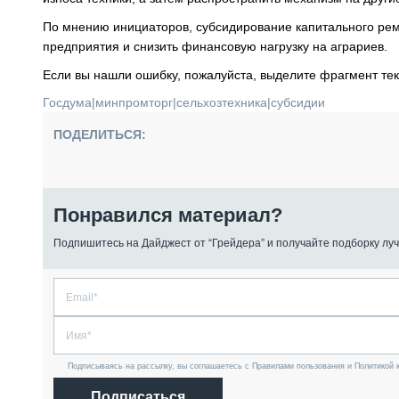
По мнению инициаторов, субсидирование капитального ремо
предприятия и снизить финансовую нагрузку на аграриев.
Если вы нашли ошибку, пожалуйста, выделите фрагмент те
Госдума
|
минпромторг
|
сельхозтехника
|
субсидии
ПОДЕЛИТЬСЯ:
Понравился материал?
Подпишитесь на Дайджест от “Грейдера” и получайте подборку луч
Подписываясь на рассылку, вы соглашаетесь с Правилами пользования и Политикой 
Подписаться