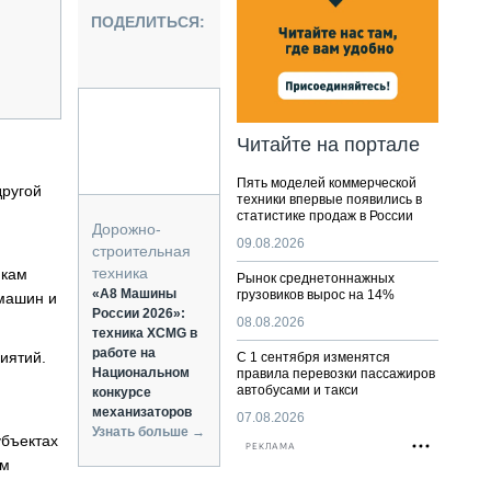
НАЛЬНАЯ ТЕХНИКА
ПОДЕЛИТЬСЯ:
ЖИРСКИЙ ТРАНСПОРТ
ОЗТЕХНИКА
КА СПЕЦИАЛЬНОГО НАЗНАЧЕНИЯ
РНАЯ ТЕХНИКА
Читайте на портале
ТИКА И СКЛАД
Пять моделей коммерческой
АТИЗАЦИЯ И ТЕХНОЛОГИИ
другой
техники впервые появились в
статистике продаж в России
ЕКТУЮЩИЕ И СЕРВИС
Дорожно-
09.08.2026
строительная
техника
нкам
Рынок среднетоннажных
«А8 Машины
грузовиков вырос на 14%
 машин и
России 2026»:
08.08.2026
техника XCMG в
работе на
иятий.
С 1 сентября изменятся
Национальном
правила перевозки пассажиров
автобусами и такси
конкурсе
механизаторов
07.08.2026
Узнать больше →
убъектах
РЕКЛАМА
ем