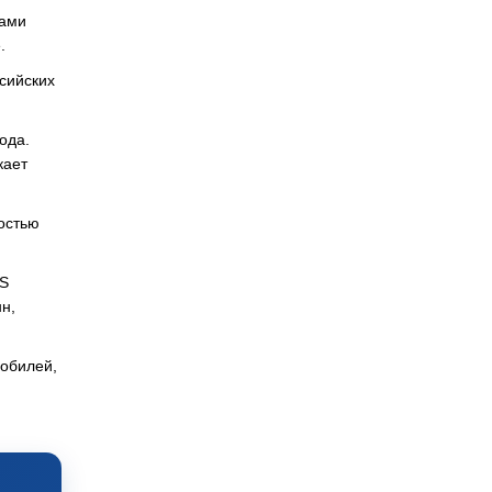
ками
.
сийских
ода.
кает
остью
-S
н,
мобилей,