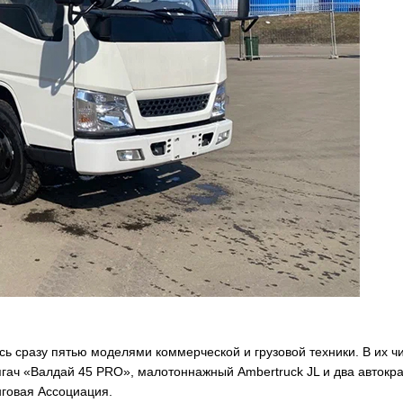
сь сразу пятью моделями коммерческой и грузовой техники. В их ч
гач «Валдай 45 PRO», малотоннажный Ambertruck JL и два автокр
говая Ассоциация.