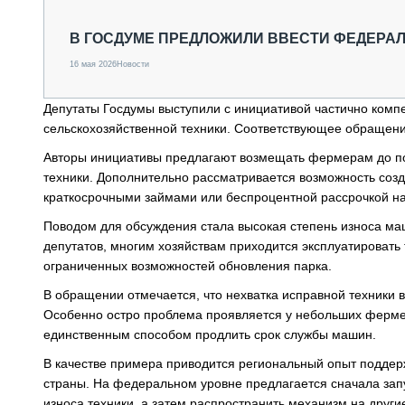
СПЕЦТЕХНИКА И ТРАНСПОРТ
ГРУЗОПЕРЕВОЗКИ
В ГОСДУМЕ ПРЕДЛОЖИЛИ ВВЕСТИ ФЕДЕРА
ФИНАНСЫ, ЛИЗИНГ, СТРАХОВАНИЕ
16 мая 2026
Новости
ТЕХНИКА КРУПНЫМ ПЛАНОМ
ИСПЫТАТЕЛИ
Депутаты Госдумы выступили с инициативой частично комп
ТЕХНОЛОГИИ
сельскохозяйственной техники. Соответствующее обращени
ДОРОЖНАЯ ИНДУСТРИЯ
СЕРВИСМЕНЫ
Авторы инициативы предлагают возмещать фермерам до пол
техники. Дополнительно рассматривается возможность соз
краткосрочными займами или беспроцентной рассрочкой на
Поводом для обсуждения стала высокая степень износа ма
депутатов, многим хозяйствам приходится эксплуатировать
ограниченных возможностей обновления парка.
В обращении отмечается, что нехватка исправной техники 
Особенно остро проблема проявляется у небольших фермер
единственным способом продлить срок службы машин.
В качестве примера приводится региональный опыт поддерж
страны. На федеральном уровне предлагается сначала зап
износа техники, а затем распространить механизм на други