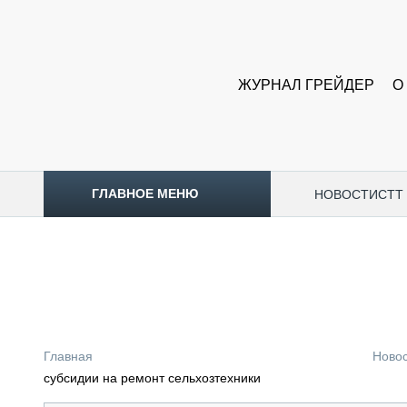
ЖУРНАЛ ГРЕЙДЕР
О
ГЛАВНОЕ МЕНЮ
НОВОСТИ
CTT
ТОПЛИВНЫЙ КРИЗИС
НОВОСТИ
CTT EXPO 2026
CTT EXPO 2025
КАК ПРОДЛИТЬ ЖИЗНЬ СПЕЦТЕХНИКЕ?
Главная
Ново
АНАЛИТИКА
субсидии на ремонт сельхозтехники
ОБЗОР РЫНКА