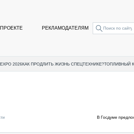
 ПРОЕКТЕ
РЕКЛАМОДАТЕЛЯМ
 EXPO 2026
КАК ПРОДЛИТЬ ЖИЗНЬ СПЕЦТЕХНИКЕ?
ТОПЛИВНЫЙ 
СПЕЦПРОЕКТЫ
СТАТЬ
EXPO CTT 2024
ДОРОЖ
EXPO CTT 2023
ГРУЗО
EXPO CTT 2022
КОММЕ
сти
В Госдуме предло
КОМТРАНС 2021
ПОДЪЁ
МЕРОПРИЯТИЯ
ПРИЦЕ