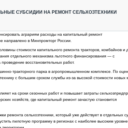
ОБЗОР ПРОШЕДШИХ МЕРОПРИЯТИЙ
КОММУ
БЛИЖАЙШИЕ МЕРОПРИЯТИЯ
ПАССА
ЛЬНЫЕ СУБСИДИИ НА РЕМОНТ СЕЛЬХОЗТЕХНИКИ
СЕЛЬХ
ТЕХНИ
КАРЬЕ
енсировать аграриям расходы на капитальный ремонт
е направлено в Минпромторг России.
ЛОГИС
АВТОМ
овины стоимости капитального ремонта тракторов, комбайнов и 
дания отдельного механизма льготного финансирования — с
КОМПЛ
 проведение восстановительных работ.
шинно-тракторного парка в агропромышленном комплексе. По оце
 технику с большим сроком службы из-за высокой стоимости новых
влияет на сроки сезонных работ и повышает затраты сельхозпредпр
ских хозяйств, где капитальный ремонт зачастую становится
ки ремонта сельхозтехники, который уже действует в отдельных с
устить пилотную программу в регионах с наиболее высоким уровн
е территории.