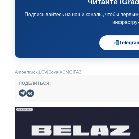
Читайте iGrad
Подписывайтесь на наши каналы, чтобы первыми 
инфрастру
Telegra
Ambertruck
|
LCV
|
Sova
|
XCMG
|
ГАЗ
ПОДЕЛИТЬСЯ:
РЕКЛАМА