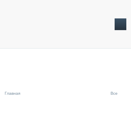
ТОПЛИВНЫЙ КРИЗИС
НОВОСТИ
CTT EXPO 2026
CTT EXPO 2025
КАК ПРОДЛИТЬ ЖИЗНЬ СПЕЦТЕХНИКЕ?
Главная
Все
АНАЛИТИКА
ОБЗОР РЫНКА
ТЕХНИКА КРУПНЫМ ПЛАНОМ
ИСПЫТАТЕЛИ
ТЕХНОЛОГИИ
ДОРОЖНАЯ ИНДУСТРИЯ