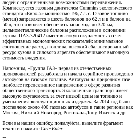
людей с ограниченными возможностями передвижения.
Комплектуется газовым двигателем Cummins экологического
стандарта «Евро-5» мощностью 196,7 л. с. Газовое топливо
(метан) заправляется в шесть баллонов по 62 л и в баллон на
50 л, что позволяет обеспечить запас хода до 320 км,
цельнометаллические баллоны расположены в основании
кузова. ПАЗ-320412 имеет высокую окупаемость за счет
эффективных экономических показателей: минимальное
соотношение расхода топлива, высокий сбалансированный
ресурс кузова и силового агрегата обеспечивают выгодную
стоимость владения.
Напомним, «Группа ГАЗ» первая из отечественных
производителей разработала и начала серийное производство
автобусов на газовом топливе. Автобусы на природном газе –
наиболее перспективное направление в сфере развития
общественного транспорта. Экологичный транспорт имеет
высокую окупаемость за счет низкой цены на топливо и
уменьшения эксплуатационных издержек. За 2014 год было
поставлено около 400 газовых автобусов в такие регионы как
Москва, Нижний Новгород, Ростов-на-Дону, Ижевск и др.
Если вы нашли ошибку, пожалуйста, выделите фрагмент
текста и нажмите
Ctrl+Enter
.