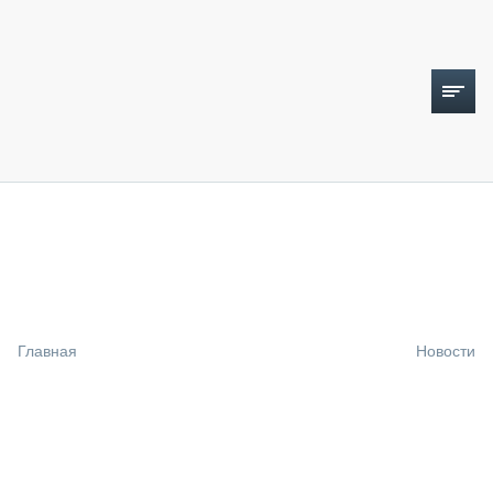
ТОПЛИВНЫЙ КРИЗИС
НОВОСТИ
CTT EXPO 2026
CTT EXPO 2025
КАК ПРОДЛИТЬ ЖИЗНЬ СПЕЦТЕХНИКЕ?
Главная
Новости
АНАЛИТИКА
ОБЗОР РЫНКА
ТЕХНИКА КРУПНЫМ ПЛАНОМ
ИСПЫТАТЕЛИ
ТЕХНОЛОГИИ
ДОРОЖНАЯ ИНДУСТРИЯ