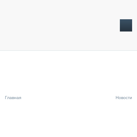
ТОПЛИВНЫЙ КРИЗИС
НОВОСТИ
CTT EXPO 2026
CTT EXPO 2025
КАК ПРОДЛИТЬ ЖИЗНЬ СПЕЦТЕХНИКЕ?
Главная
Новости
АНАЛИТИКА
ОБЗОР РЫНКА
ТЕХНИКА КРУПНЫМ ПЛАНОМ
ИСПЫТАТЕЛИ
ТЕХНОЛОГИИ
ДОРОЖНАЯ ИНДУСТРИЯ