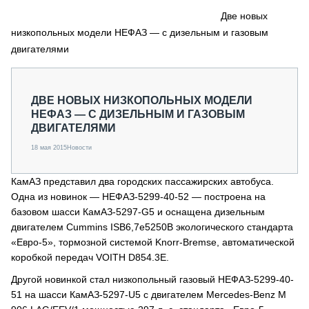
СЕРВИСМЕНЫ
Две новых
низкопольных модели НЕФАЗ — с дизельным и газовым
СПЕЦПРОЕКТЫ
МЕРОПРИЯТИЯ
двигателями
СТАТЬИ ПО КАТЕГОРИЯМ ТЕХНИКИ
О ПРОЕКТЕ
ДВЕ НОВЫХ НИЗКОПОЛЬНЫХ МОДЕЛИ
НЕФАЗ — С ДИЗЕЛЬНЫМ И ГАЗОВЫМ
ДВИГАТЕЛЯМИ
18 мая 2015
Новости
КамАЗ представил два городских пассажирских автобуса.
Одна из новинок — НЕФАЗ-5299-40-52 — построена на
базовом шасси КамАЗ-5297-G5 и оснащена дизельным
двигателем Cummins ISB6,7e5250B экологического стандарта
«Евро-5», тормозной системой Knorr-Bremse, автоматической
коробкой передач VOITH D854.3E.
Другой новинкой стал низкопольный газовый НЕФАЗ-5299-40-
51 на шасси КамАЗ-5297-U5 с двигателем Mercedes-Benz M