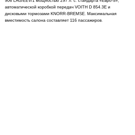
906 LAG/EEV/1 мощностью 297 л. с. стандарта «Евро-5»,
автоматической коробкой передач VOITH D 854.3Е и
дисковыми тормозами KNORR-BREMSE. Максимальная
вместимость салона составляет 116 пассажиров.