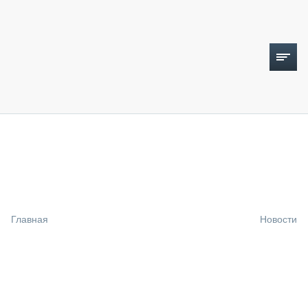
ТОПЛИВНЫЙ КРИЗИС
НОВОСТИ
CTT EXPO 2026
CTT EXPO 2025
КАК ПРОДЛИТЬ ЖИЗНЬ СПЕЦТЕХНИКЕ?
Главная
Новости
АНАЛИТИКА
ОБЗОР РЫНКА
ТЕХНИКА КРУПНЫМ ПЛАНОМ
ИСПЫТАТЕЛИ
ТЕХНОЛОГИИ
ДОРОЖНАЯ ИНДУСТРИЯ