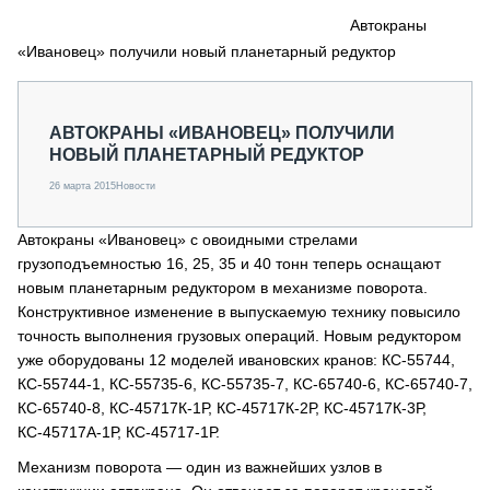
СЕРВИСМЕНЫ
Автокраны
«Ивановец» получили новый планетарный редуктор
СПЕЦПРОЕКТЫ
МЕРОПРИЯТИЯ
СТАТЬИ ПО КАТЕГОРИЯМ ТЕХНИКИ
АВТОКРАНЫ «ИВАНОВЕЦ» ПОЛУЧИЛИ
О ПРОЕКТЕ
НОВЫЙ ПЛАНЕТАРНЫЙ РЕДУКТОР
26 марта 2015
Новости
Автокраны «Ивановец» с овоидными стрелами
грузоподъемностью 16, 25, 35 и 40 тонн теперь оснащают
новым планетарным редуктором в механизме поворота.
Конструктивное изменение в выпускаемую технику повысило
точность выполнения грузовых операций. Новым редуктором
уже оборудованы 12 моделей ивановских кранов: КС-55744,
КС-55744-1, КС-55735-6, КС-55735-7, КС-65740-6, КС-65740-7,
КС-65740-8, КС-45717К-1Р, КС-45717К-2Р, КС-45717К-3Р,
КС-45717А-1Р, КС-45717-1Р.
Механизм поворота — один из важнейших узлов в