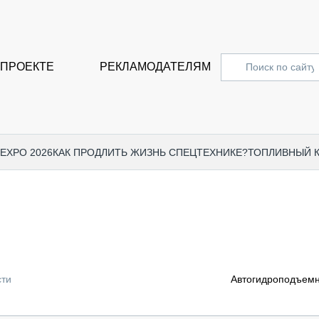
 ПРОЕКТЕ
РЕКЛАМОДАТЕЛЯМ
 EXPO 2026
КАК ПРОДЛИТЬ ЖИЗНЬ СПЕЦТЕХНИКЕ?
ТОПЛИВНЫЙ 
СПЕЦПРОЕКТЫ
СТАТЬ
EXPO CTT 2024
ДОРОЖ
EXPO CTT 2023
ГРУЗО
EXPO CTT 2022
КОММЕ
сти
Автогидроподъемн
КОМТРАНС 2021
ПОДЪЁ
МЕРОПРИЯТИЯ
ПРИЦЕ