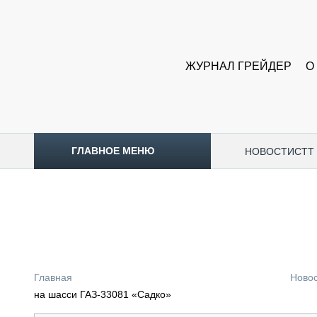
ЖУРНАЛ ГРЕЙДЕР
О
ГЛАВНОЕ МЕНЮ
НОВОСТИ
CTT
ТОПЛИВНЫЙ КРИЗИС
НОВОСТИ
CTT EXPO 2026
CTT EXPO 2025
КАК ПРОДЛИТЬ ЖИЗНЬ СПЕЦТЕХНИКЕ?
Главная
Ново
АНАЛИТИКА
на шасси ГАЗ-33081 «Садко»
ОБЗОР РЫНКА