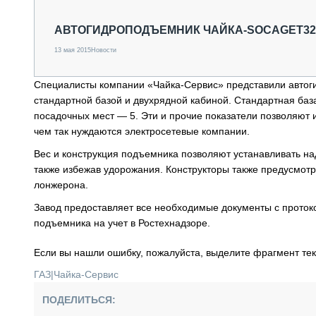
СПЕЦТЕХНИКА И ТРАНСПОРТ
ГРУЗОПЕРЕВОЗКИ
АВТОГИДРОПОДЪЕМНИК ЧАЙКА-SOCAGET322 
ФИНАНСЫ, ЛИЗИНГ, СТРАХОВАНИЕ
13 мая 2015
Новости
ТЕХНИКА КРУПНЫМ ПЛАНОМ
ИСПЫТАТЕЛИ
Специалисты компании «Чайка-Сервис» представили автог
ТЕХНОЛОГИИ
стандартной базой и двухрядной кабиной. Стандартная баз
ДОРОЖНАЯ ИНДУСТРИЯ
посадочных мест — 5. Эти и прочие показатели позволяют и
СЕРВИСМЕНЫ
чем так нуждаются электросетевые компании.
Вес и конструкция подъемника позволяют устанавливать на
также избежав удорожания. Конструкторы также предусмотр
лонжерона.
Завод предоставляет все необходимые документы с проток
подъемника на учет в Ростехнадзоре.
Если вы нашли ошибку, пожалуйста, выделите фрагмент те
ГАЗ
|
Чайка-Сервис
ПОДЕЛИТЬСЯ: