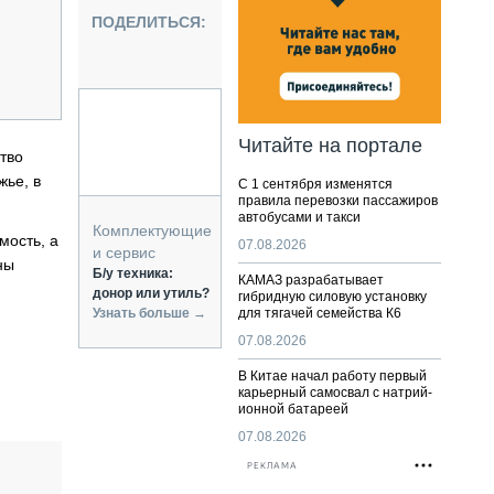
НАЛЬНАЯ ТЕХНИКА
ПОДЕЛИТЬСЯ:
ЖИРСКИЙ ТРАНСПОРТ
ОЗТЕХНИКА
КА СПЕЦИАЛЬНОГО НАЗНАЧЕНИЯ
РНАЯ ТЕХНИКА
Читайте на портале
тво
ТИКА И СКЛАД
жье, в
С 1 сентября изменятся
АТИЗАЦИЯ И ТЕХНОЛОГИИ
правила перевозки пассажиров
автобусами и такси
ЕКТУЮЩИЕ И СЕРВИС
Комплектующие
мость, а
07.08.2026
и сервис
ны
Б/у техника:
КАМАЗ разрабатывает
донор или утиль?
гибридную силовую установку
Узнать больше →
для тягачей семейства К6
07.08.2026
В Китае начал работу первый
карьерный самосвал с натрий-
ионной батареей
07.08.2026
РЕКЛАМА