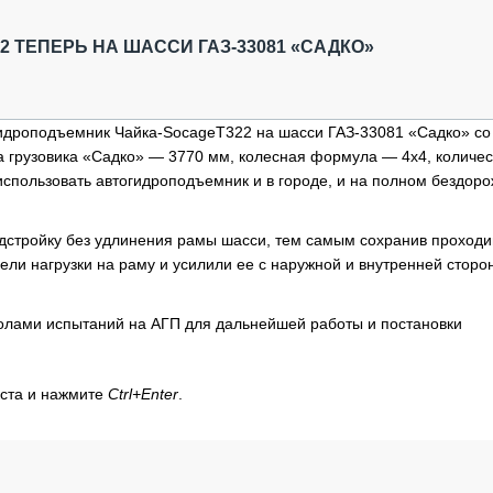
ОБЗОР ПРОШЕДШИХ МЕРОПРИЯТИЙ
КОММУ
БЛИЖАЙШИЕ МЕРОПРИЯТИЯ
ПАССА
ТЕПЕРЬ НА ШАССИ ГАЗ-33081 «САДКО»
СЕЛЬХ
ТЕХНИ
КАРЬЕ
идроподъемник Чайка-SocageT322 на шасси ГАЗ-33081 «Садко» со
а грузовика «Садко» — 3770 мм, колесная формула — 4х4, количес
ЛОГИС
спользовать автогидроподъемник и в городе, и на полном бездоро
АВТОМ
КОМПЛ
дстройку без удлинения рамы шасси, тем самым сохранив проходи
ели нагрузки на раму и усилили ее с наружной и внутренней сторо
олами испытаний на АГП для дальнейшей работы и постановки
кста и нажмите
Ctrl+Enter
.