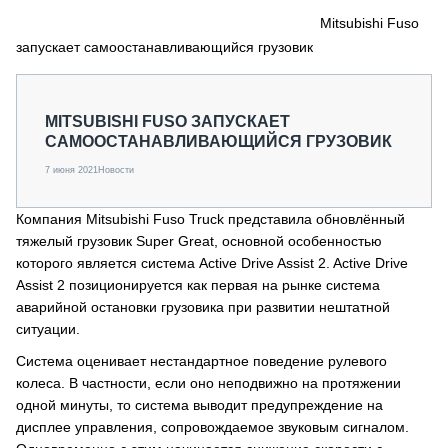
СЕРВИСМЕНЫ
Mitsubishi Fuso
запускает самоостанавливающийся грузовик
СПЕЦПРОЕКТЫ
МЕРОПРИЯТИЯ
СТАТЬИ ПО КАТЕГОРИЯМ ТЕХНИКИ
MITSUBISHI FUSO ЗАПУСКАЕТ
О ПРОЕКТЕ
САМООСТАНАВЛИВАЮЩИЙСЯ ГРУЗОВИК
7 июня 2021
Новости
Компания Mitsubishi Fuso Truck представила обновлённый
тяжелый грузовик Super Great, основной особенностью
которого является система Active Drive Assist 2. Active Drive
Assist 2 позиционируется как первая на рынке система
аварийной остановки грузовика при развитии нештатной
ситуации.
Система оценивает нестандартное поведение рулевого
колеса. В частности, если оно неподвижно на протяжении
одной минуты, то система выводит предупреждение на
дисплее управления, сопровождаемое звуковым сигналом.