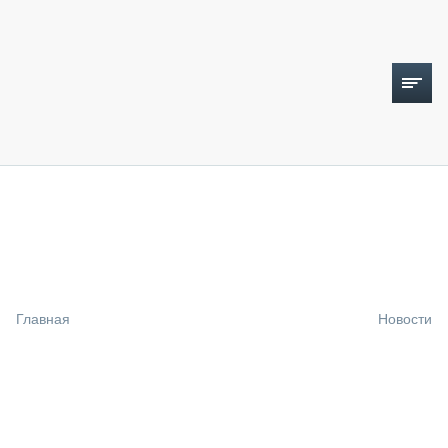
ТОПЛИВНЫЙ КРИЗИС
НОВОСТИ
CTT EXPO 2026
CTT EXPO 2025
КАК ПРОДЛИТЬ ЖИЗНЬ СПЕЦТЕХНИКЕ?
Главная
Новости
АНАЛИТИКА
ОБЗОР РЫНКА
ТЕХНИКА КРУПНЫМ ПЛАНОМ
ИСПЫТАТЕЛИ
ТЕХНОЛОГИИ
ДОРОЖНАЯ ИНДУСТРИЯ