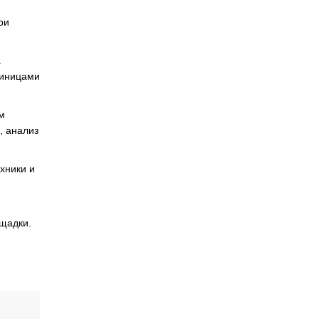
ри
.
диницами
м
, анализ
хники и
щадки.