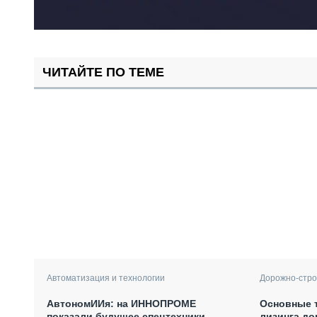
ЧИТАЙТЕ ПО ТЕМЕ
Автоматизация и технологии
Дорожно-стро
АвтономИИя: на ИННОПРОМЕ
Основные 
показали будущее спецтехники
лизинга д