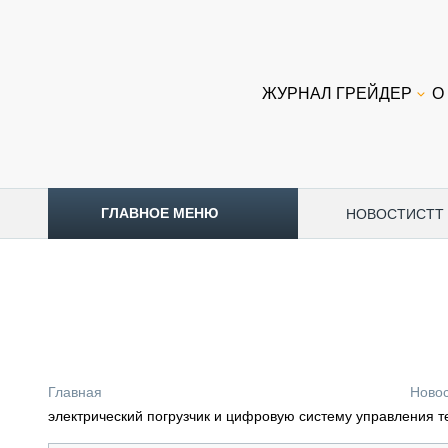
ЖУРНАЛ ГРЕЙДЕР
О
ГЛАВНОЕ МЕНЮ
НОВОСТИ
CTT
ТОПЛИВНЫЙ КРИЗИС
НОВОСТИ
CTT EXPO 2026
CTT EXPO 2025
КАК ПРОДЛИТЬ ЖИЗНЬ СПЕЦТЕХНИКЕ?
Главная
Ново
АНАЛИТИКА
электрический погрузчик и цифровую систему управления т
ОБЗОР РЫНКА