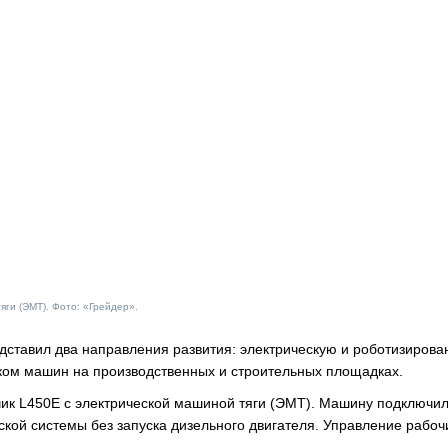
ги (ЭМТ). Фото: «Грейдер».
дставил два направления развития: электрическую и роботизиров
ком машин на производственных и строительных площадках.
ик L450E с электрической машиной тяги (ЭМТ). Машину подключил
ской системы без запуска дизельного двигателя. Управление рабо