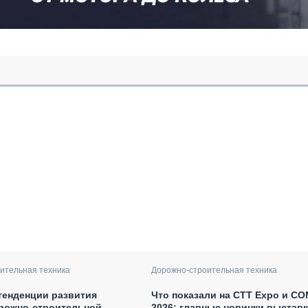
ительная техника
Дорожно-строительная техника
тенденции развития
Что показали на CTT Expo и CO
орожно-строительной
2026: главные новинки выстав