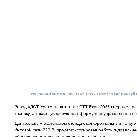
Фронтальный погрузчик «ДСТ-Урал» L450E с электрической машиной тя
Завод «ДСТ-Урал» на выставке CTT Expo 2026 впервые пре
технику, а также цифровую платформу для управления пар
Центральным экспонатом стенда стал фронтальный погрузч
бытовой сети 220 В, продемонстрировав работу гидравличе
оборудованием осуществлялось с планшета.