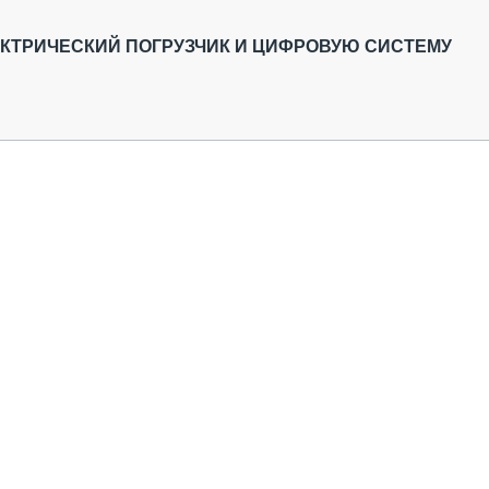
ОБЗОР ПРОШЕДШИХ МЕРОПРИЯТИЙ
КОММУ
БЛИЖАЙШИЕ МЕРОПРИЯТИЯ
ПАССА
ЭЛЕКТРИЧЕСКИЙ ПОГРУЗЧИК И ЦИФРОВУЮ СИСТЕМУ
СЕЛЬХ
ТЕХНИ
КАРЬЕ
ЛОГИС
АВТОМ
КОМПЛ