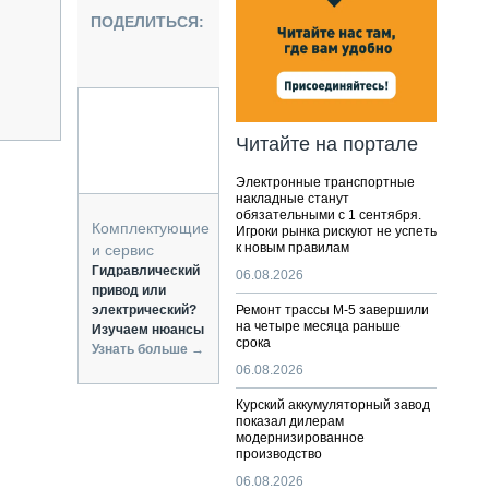
НАЛЬНАЯ ТЕХНИКА
ПОДЕЛИТЬСЯ:
ЖИРСКИЙ ТРАНСПОРТ
ОЗТЕХНИКА
КА СПЕЦИАЛЬНОГО НАЗНАЧЕНИЯ
РНАЯ ТЕХНИКА
Читайте на портале
ТИКА И СКЛАД
Электронные транспортные
АТИЗАЦИЯ И ТЕХНОЛОГИИ
накладные станут
обязательными с 1 сентября.
ЕКТУЮЩИЕ И СЕРВИС
Комплектующие
Игроки рынка рискуют не успеть
к новым правилам
и сервис
Гидравлический
06.08.2026
привод или
электрический?
Ремонт трассы М-5 завершили
на четыре месяца раньше
Изучаем нюансы
срока
Узнать больше →
06.08.2026
Курский аккумуляторный завод
показал дилерам
модернизированное
производство
06.08.2026