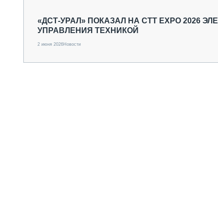
СПЕЦТЕХНИКА И ТРАНСПОРТ
ГРУЗОПЕРЕВОЗКИ
«ДСТ-УРАЛ» ПОКАЗАЛ НА CTT EXPO 2026 
УПРАВЛЕНИЯ ТЕХНИКОЙ
ФИНАНСЫ, ЛИЗИНГ, СТРАХОВАНИЕ
ТЕХНИКА КРУПНЫМ ПЛАНОМ
2 июня 2026
Новости
ИСПЫТАТЕЛИ
ТЕХНОЛОГИИ
ДОРОЖНАЯ ИНДУСТРИЯ
СЕРВИСМЕНЫ