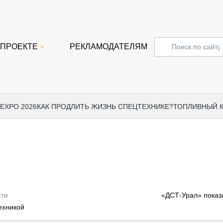
 ПРОЕКТЕ
РЕКЛАМОДАТЕЛЯМ
 EXPO 2026
КАК ПРОДЛИТЬ ЖИЗНЬ СПЕЦТЕХНИКЕ?
ТОПЛИВНЫЙ 
СПЕЦПРОЕКТЫ
СТАТЬ
EXPO CTT 2024
ДОРОЖ
EXPO CTT 2023
ГРУЗО
EXPO CTT 2022
КОММЕ
сти
«ДСТ-Урал» показ
КОМТРАНС 2021
ПОДЪЁ
ехникой
МЕРОПРИЯТИЯ
ПРИЦЕ