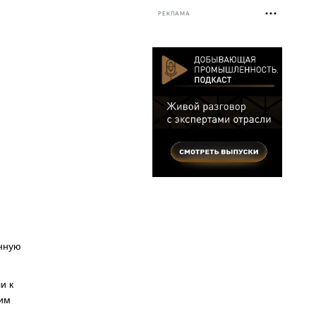
РЕКЛАМА
анную
и к
чим