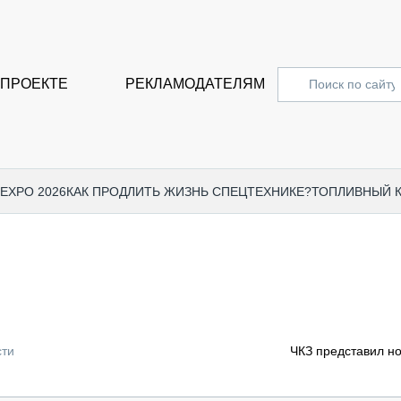
 ПРОЕКТЕ
РЕКЛАМОДАТЕЛЯМ
 EXPO 2026
КАК ПРОДЛИТЬ ЖИЗНЬ СПЕЦТЕХНИКЕ?
ТОПЛИВНЫЙ 
СПЕЦПРОЕКТЫ
СТАТЬ
EXPO CTT 2024
ДОРОЖ
EXPO CTT 2023
ГРУЗО
EXPO CTT 2022
КОММЕ
сти
ЧКЗ представил н
КОМТРАНС 2021
ПОДЪЁ
МЕРОПРИЯТИЯ
ПРИЦЕ