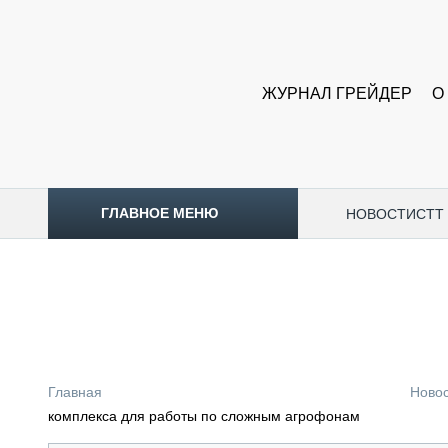
ЖУРНАЛ ГРЕЙДЕР
О
ГЛАВНОЕ МЕНЮ
НОВОСТИ
CTT
ТОПЛИВНЫЙ КРИЗИС
НОВОСТИ
CTT EXPO 2026
CTT EXPO 2025
КАК ПРОДЛИТЬ ЖИЗНЬ СПЕЦТЕХНИКЕ?
Главная
Ново
АНАЛИТИКА
комплекса для работы по сложным агрофонам
ОБЗОР РЫНКА