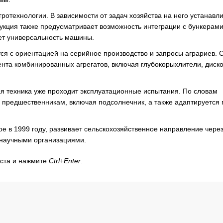
ротехнологии. В зависимости от задач хозяйства на него устанавл
укция также предусматривает возможность интеграции с бункерам
ет универсальность машины.
тся с ориентацией на серийное производство и запросы аграриев. 
та комбинированных агрегатов, включая глубокорыхлители, диск
ая техника уже проходит эксплуатационные испытания. По словам
 предшественникам, включая подсолнечник, а также адаптируется 
 в 1999 году, развивает сельскохозяйственное направление чере
 научными организациями.
кста и нажмите
Ctrl+Enter
.