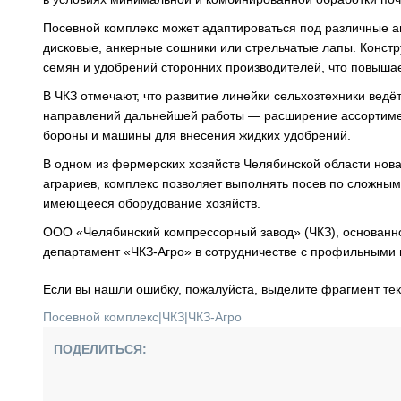
Посевной комплекс может адаптироваться под различные аг
дисковые, анкерные сошники или стрельчатые лапы. Констр
семян и удобрений сторонних производителей, что повыша
В ЧКЗ отмечают, что развитие линейки сельхозтехники ведё
направлений дальнейшей работы — расширение ассортимен
бороны и машины для внесения жидких удобрений.
В одном из фермерских хозяйств Челябинской области нов
аграриев, комплекс позволяет выполнять посев по сложным
имеющееся оборудование хозяйств.
ООО «Челябинский компрессорный завод» (ЧКЗ), основанное
департамент «ЧКЗ-Агро» в сотрудничестве с профильными
Если вы нашли ошибку, пожалуйста, выделите фрагмент те
Посевной комплекс
|
ЧКЗ
|
ЧКЗ-Агро
ПОДЕЛИТЬСЯ: