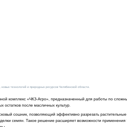
 новых технологий и природных ресурсов Челябинской области.
вной комплекс «ЧКЗ-Агро», предназначенный для работы по сложн
х остатков после масличных культур.
ковый сошник, позволяющий эффективно разрезать растительные 
аделки семян. Такое решение расширяет возможности применения 
вы.