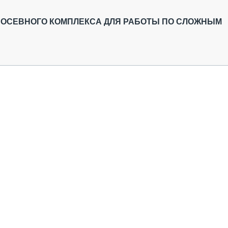
ОБЗОР ПРОШЕДШИХ МЕРОПРИЯТИЙ
КОММУ
БЛИЖАЙШИЕ МЕРОПРИЯТИЯ
ПАССА
ОСЕВНОГО КОМПЛЕКСА ДЛЯ РАБОТЫ ПО СЛОЖНЫМ
СЕЛЬХ
ТЕХНИ
КАРЬЕ
ЛОГИС
АВТОМ
КОМПЛ