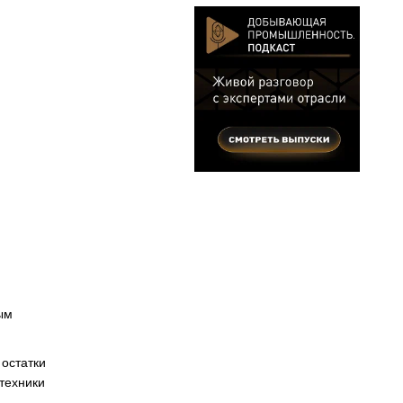
ым
остатки
техники