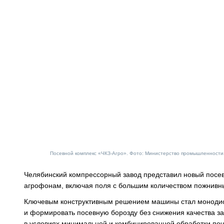
Посевной комплекс «ЧКЗ-Агро». Фото: Министерство промышленности,
Челябинский компрессорный завод представил новый посе
агрофонам, включая поля с большим количеством пожнивны
Ключевым конструктивным решением машины стал монодис
и формировать посевную борозду без снижения качества з
в условиях минимальной и комбинированной обработки поч