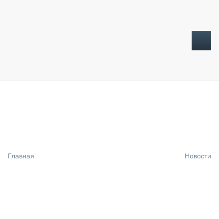
ТОПЛИВНЫЙ КРИЗИС
НОВОСТИ
CTT EXPO 2026
CTT EXPO 2025
КАК ПРОДЛИТЬ ЖИЗНЬ СПЕЦТЕХНИКЕ?
Главная
Новости
АНАЛИТИКА
ОБЗОР РЫНКА
ТЕХНИКА КРУПНЫМ ПЛАНОМ
ИСПЫТАТЕЛИ
ТЕХНОЛОГИИ
ДОРОЖНАЯ ИНДУСТРИЯ