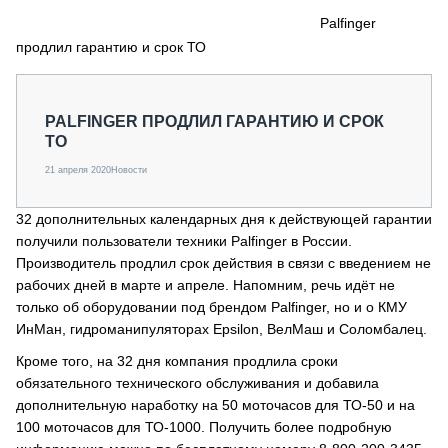
СЕРВИСМЕНЫ
Palfinger
продлил гарантию и срок ТО
СПЕЦПРОЕКТЫ
МЕРОПРИЯТИЯ
СТАТЬИ ПО КАТЕГОРИЯМ ТЕХНИКИ
PALFINGER ПРОДЛИЛ ГАРАНТИЮ И СРОК
О ПРОЕКТЕ
ТО
21 апреля 2020
Новости
32 дополнительных календарных дня к действующей гарантии
получили пользователи техники Palfinger в России.
Производитель продлил срок действия в связи с введением не
рабочих дней в марте и апреле. Напомним, речь идёт не
только об оборудовании под брендом Palfinger, но и о КМУ
ИнМан, гидроманипуляторах Epsilon, ВелМаш и Соломбалец.
Кроме того, на 32 дня компания продлила сроки
обязательного технического обслуживания и добавила
дополнительную наработку на 50 моточасов для ТО-50 и на
100 моточасов для ТО-1000. Получить более подробную