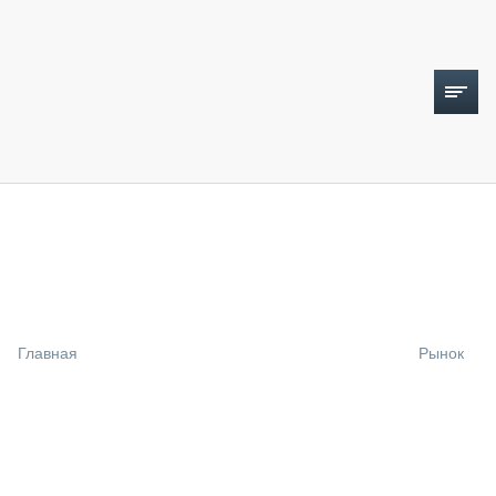
ТОПЛИВНЫЙ КРИЗИС
НОВОСТИ
CTT EXPO 2026
CTT EXPO 2025
КАК ПРОДЛИТЬ ЖИЗНЬ СПЕЦТЕХНИКЕ?
Главная
Рынок
АНАЛИТИКА
ОБЗОР РЫНКА
ТЕХНИКА КРУПНЫМ ПЛАНОМ
ИСПЫТАТЕЛИ
ТЕХНОЛОГИИ
ДОРОЖНАЯ ИНДУСТРИЯ