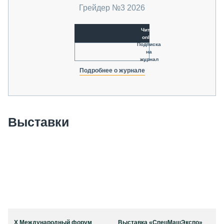
Грейдер №3 2026
Читать
online
Подписка
на
журнал
Подробнее о журнале
Выставки
X Международный форум
Выставка «СпецМашЭкспо»